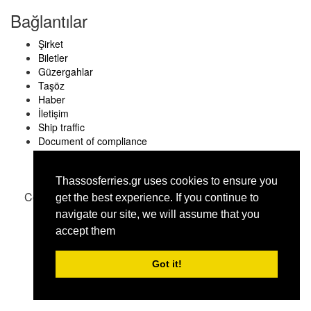
Bağlantılar
Şirket
Biletler
Güzergahlar
Taşöz
Haber
İletişim
Ship traffic
Document of compliance
Thassosferries.gr uses cookies to ensure you
Copyright © thassosferries.gr 2016
get the best experience. Ιf you continue to
navigate our site, we will assume that you
accept them
Got it!