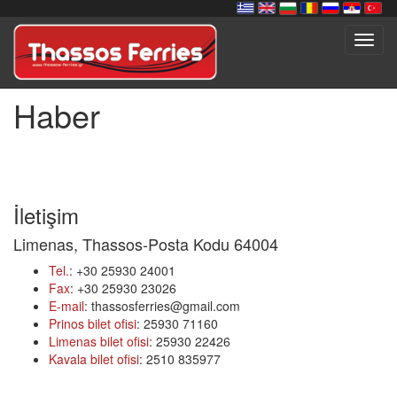
Toggl
navig
Haber
İletişim
Limenas, Thassos-Posta Kodu 64004
Tel.
: +30 25930 24001
Fax
: +30 25930 23026
E-mail
: thassosferries@gmail.com
Prinos bilet ofisi
: 25930 71160
Limenas bilet ofisi
: 25930 22426
Kavala bilet ofisi
: 2510 835977