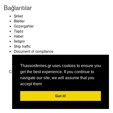
Bağlantılar
Şirket
Biletler
Güzergahlar
Taşöz
Haber
İletişim
Ship traffic
Document of compliance
Thassosferries.gr uses cookies to ensure you
Copyright © thassosferries.gr 2016
get the best experience. Ιf you continue to
navigate our site, we will assume that you
accept them
Got it!